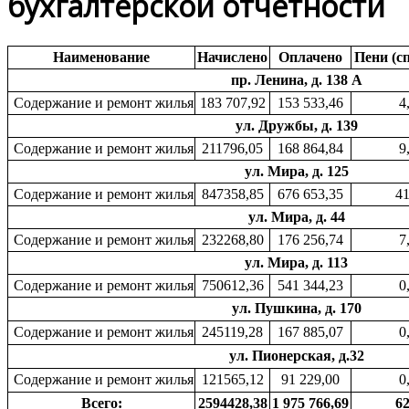
бухгалтерской отчетности
Наименование
Начислено
Оплачено
Пени (с
пр. Ленина, д. 138 А
Содержание и ремонт жилья
183 707,92
153 533,46
4
ул. Дружбы, д. 139
Содержание и ремонт жилья
211796,05
168 864,84
9
ул. Мира, д. 125
Содержание и ремонт жилья
847358,85
676 653,35
41
ул. Мира, д. 44
Содержание и ремонт жилья
232268,80
176 256,74
7
ул. Мира, д. 113
Содержание и ремонт жилья
750612,36
541 344,23
0
ул. Пушкина, д. 170
Содержание и ремонт жилья
245119,28
167 885,07
0
ул. Пионерская, д.32
Содержание и ремонт жилья
121565,12
91 229,00
0
Всего:
2594428,38
1 975 766,69
62